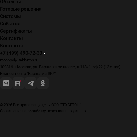
Объекты
Готовые решения
Системы
События
Сертификаты
Контакты
Контакты
+7 (499) 490-72-33
monopol@tehbeton.ru
109316, г.Москва, ул. Варшавское шоссе, д.118к1, оф.22 (13 этаж).
Бизнес-центр "Варшавка SKY"
© 2026 Все права защищены ООО "ТЕХБЕТОН".
Соглашение на обработку персональных данных