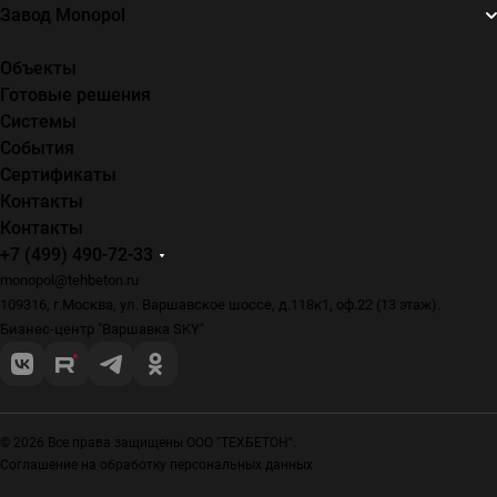
Завод Monopol
Объекты
Готовые решения
Системы
События
Сертификаты
Контакты
Контакты
+7 (499) 490-72-33
monopol@tehbeton.ru
109316, г.Москва, ул. Варшавское шоссе, д.118к1, оф.22 (13 этаж).
Бизнес-центр "Варшавка SKY"
© 2026 Все права защищены ООО "ТЕХБЕТОН".
Соглашение на обработку персональных данных