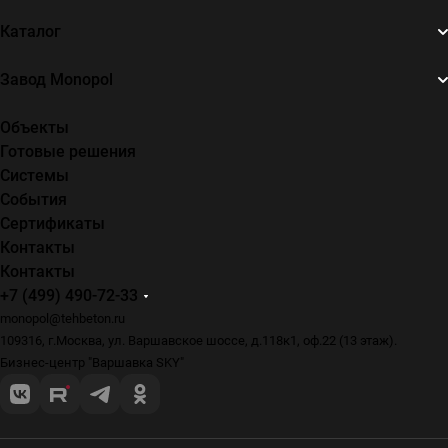
Каталог
Завод Monopol
Объекты
Готовые решения
Системы
События
Сертификаты
Контакты
Контакты
+7 (499) 490-72-33
monopol@tehbeton.ru
109316, г.Москва, ул. Варшавское шоссе, д.118к1, оф.22 (13 этаж).
Бизнес-центр "Варшавка SKY"