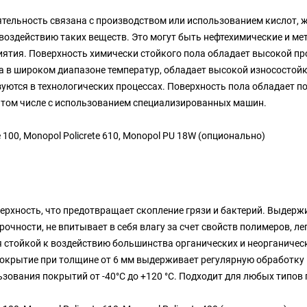
ятельность связана с производством или использованием кислот, 
воздействию таких веществ. Это могут быть нефтехимические и м
тия. Поверхность химически стойкого пола обладает высокой про
а в широком диапазоне температур, обладает высокой износостой
ьзуются в технологических процессах. Поверхность пола обладае
в том числе с использованием специализированных машин.
 100, Monopol Policrete 610, Monopol PU 18W (опционально)
ерхность, что предотвращает скопление грязи и бактерий. Выдерж
рочности, не впитывает в себя влагу за счет свойств полимеров, 
 стойкой к воздействию большинства органических и неорганичес
Покрытие при толщине от 6 мм выдерживает регулярную обработку 
зования покрытий от -40°С до +120 °С. Подходит для любых типо