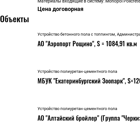
Материалы входящие в систему: Monopol Policrete 
Цена догово
р
ная
Объекты
Устройство бетонного пола с топпингом, Админист
АО "Аэропорт Рощино", S = 1084,91 кв.м
Устройство полиуретан-цементного пола
МБУК "Екатеринбургский Зоопарк", S=12
Устройство полиуретан-цементного пола
АО "Алтайский бройлер" (Группа "Черкизо