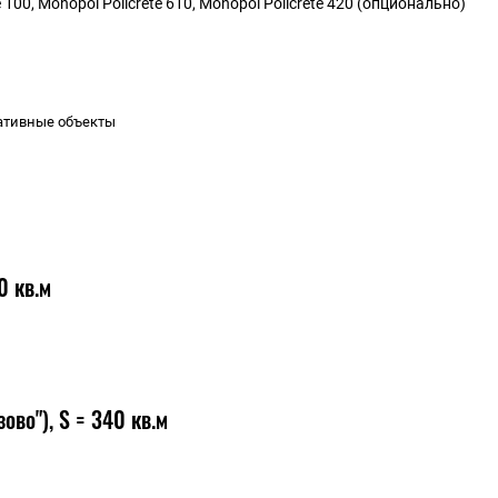
100, Monopol Policrete 610, Monopol Policrete 420 (опционально)
ративные объекты
0 кв.м
во"), S = 340 кв.м