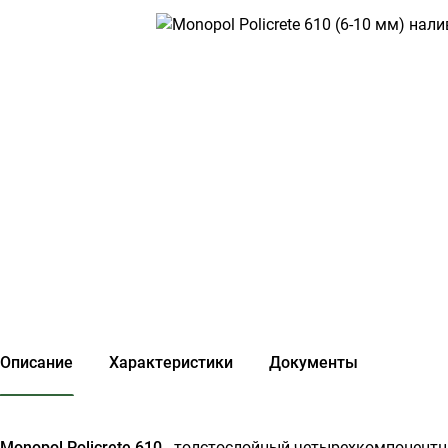
Описание
Характеристики
Документы
Monopol Policrete 610
- толстослойный четырехкомпонентн