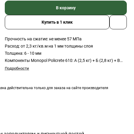
В корзину
Купить в 1 клик
Прочность на сжатие: не менее 57 МПа
Расход: от 2,3 кг/кв.м на 1 мм толщины слоя
Толщина: 6 - 10 мм
Компоненты Monopol Policrete 610: А (2,5 кг) + Б (2,8 кг) + В
(25 кг) + пигментная паста (150 мл)
Подробности
Вес всего комплекта: 30,45 кг
ена действительна только для заказа на сайте производителя
 заполнителем и пигментной пастой,