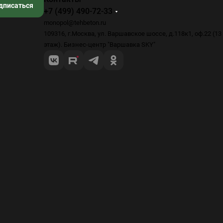
дписаться
+7 (499) 490-72-33
monopol@tehbeton.ru
109316, г.Москва, ул. Варшавское шоссе, д.118к1, оф.22 (13
этаж). Бизнес-центр "Варшавка SKY"