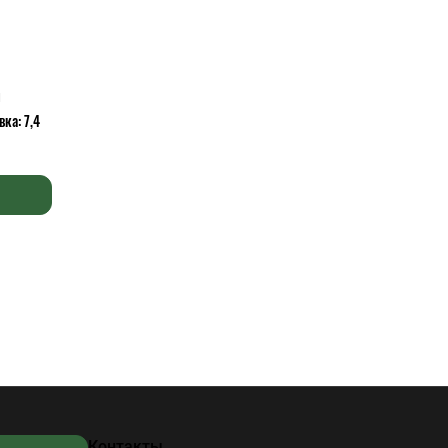
й
ка: 7,4
Контакты