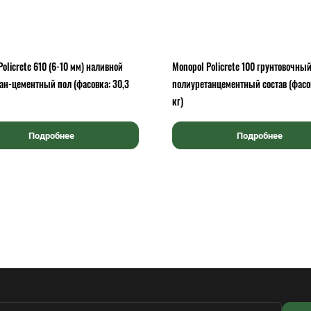
olicrete 610 (6-10 мм) наливной
Monopol Policrete 100 грунтовочны
ан-цементный пол (фасовка: 30,3
полиуретанцементный состав (фасов
кг)
Подробнее
Подробнее