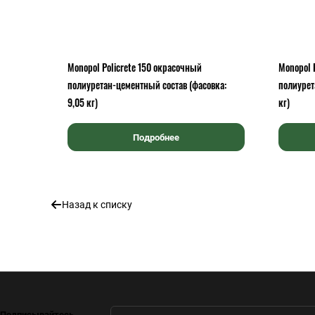
Monopol Policrete 150 окрасочный
Monopol P
полиуретан-цементный состав (фасовка:
полиурет
9,05 кг)
кг)
Подробнее
Назад к списку
Подписывайтесь