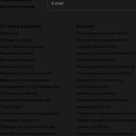
на новости и акции
Готовые решения
Каталог
Паркинги
Эпоксидный наливной пол
Склады и ангары
Полиуретан-цементный пол
Общественные здания
Полиуретановый пол
Машиностроение
Краски и лаки для бетонного п
Металлургическая
Антистатический пол
промышленность
Полимерцементный наливной 
Пищевая промышленность
(самовыравнивающийся пол)
Медицинские учреждения
Цементная стяжка пола
Автосервисы (СТО) и автомойки
Топпинговый пол
Сельское хозяйство
Пропитки для бетона
Химические производства
Фибра для бетона и стяжки
Энергетика
Безыскровый пол
Помещения взрывопожарной и
Герметики и химические анке
пожарной опасности
Профессиональные ремонтные
Помещения с высокоточным
смеси для бетона
электронным оборудованием
Подливочные и анкеровочные