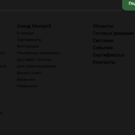
По
Завод Monopol
Объекты
Готовые решения
О заводе
Сертификаты
Системы
Инструкции
События
ола
Рекламные материалы
Сертификаты
Доставка / Оплата
Контакты
пол
Для проектирования
Вопрос-ответ
Вакансии
Реквизиты
ры