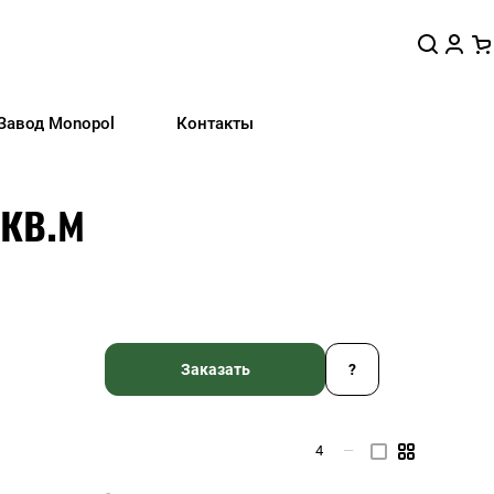
Завод Monopol
Контакты
 кв.м
Заказать
?
4
—