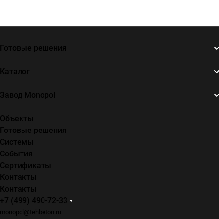
Готовые решения
Каталог
Завод Monopol
Объекты
Готовые решения
Системы
События
Сертификаты
Контакты
Контакты
+7 (499) 490-72-33
monopol@tehbeton.ru