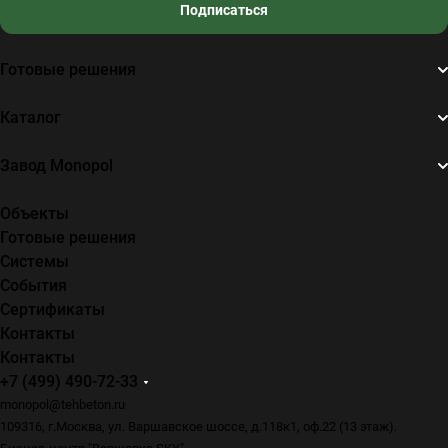
Подписаться
Готовые решения
Каталог
Завод Monopol
Объекты
Готовые решения
Системы
События
Сертификаты
Контакты
Контакты
+7 (499) 490-72-33
monopol@tehbeton.ru
109316, г.Москва, ул. Варшавское шоссе, д.118к1, оф.22 (13 этаж).