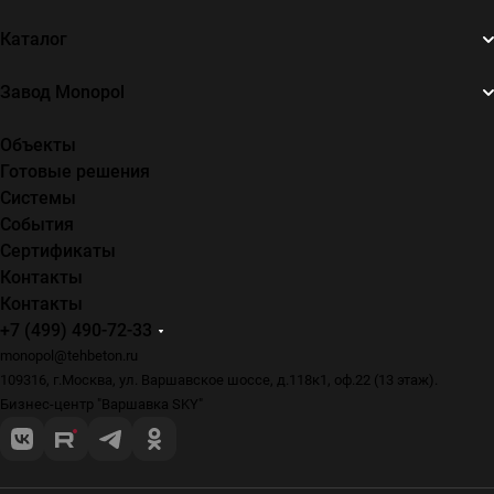
Каталог
Завод Monopol
Объекты
Готовые решения
Системы
События
Сертификаты
Контакты
Контакты
+7 (499) 490-72-33
monopol@tehbeton.ru
109316, г.Москва, ул. Варшавское шоссе, д.118к1, оф.22 (13 этаж).
Бизнес-центр "Варшавка SKY"