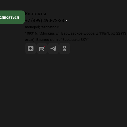
Контакты
дписаться
+7 (499) 490-72-33
monopol@tehbeton.ru
109316, г.Москва, ул. Варшавское шоссе, д.118к1, оф.22 (13
этаж). Бизнес-центр "Варшавка SKY"