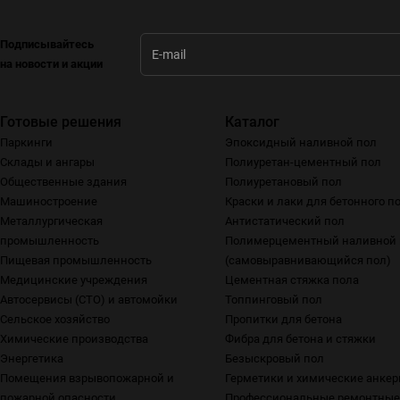
Подписывайтесь
на новости и акции
Готовые решения
Каталог
Паркинги
Эпоксидный наливной пол
Склады и ангары
Полиуретан-цементный пол
Общественные здания
Полиуретановый пол
Машиностроение
Краски и лаки для бетонного п
Металлургическая
Антистатический пол
промышленность
Полимерцементный наливной 
Пищевая промышленность
(самовыравнивающийся пол)
Медицинские учреждения
Цементная стяжка пола
Автосервисы (СТО) и автомойки
Топпинговый пол
Сельское хозяйство
Пропитки для бетона
Химические производства
Фибра для бетона и стяжки
Энергетика
Безыскровый пол
Помещения взрывопожарной и
Герметики и химические анке
пожарной опасности
Профессиональные ремонтные