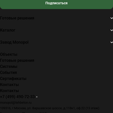
Подписаться
Готовые решения
Каталог
Завод Monopol
Объекты
Готовые решения
Системы
События
Сертификаты
Контакты
Контакты
+7 (499) 490-72-33
monopol@tehbeton.ru
109316, г.Москва, ул. Варшавское шоссе, д.118к1, оф.22 (13 этаж).