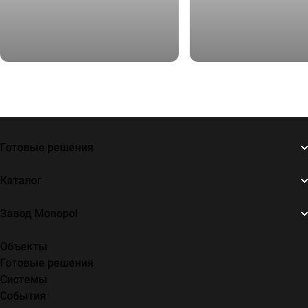
Завод «Роквул-Урал», S = 1 200 кв.м
Ресторан «Ладо», S = 41 кв
Готовые решения
Каталог
Завод Monopol
Объекты
Готовые решения
Системы
События