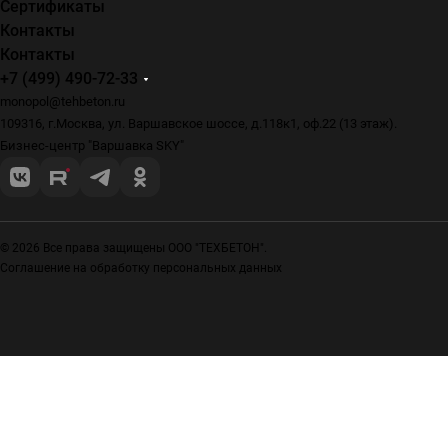
Сертификаты
Контакты
Контакты
+7 (499) 490-72-33
monopol@tehbeton.ru
109316, г.Москва, ул. Варшавское шоссе, д.118к1, оф.22 (13 этаж).
Бизнес-центр "Варшавка SKY"
© 2026 Все права защищены ООО "ТЕХБЕТОН".
Соглашение на обработку персональных данных