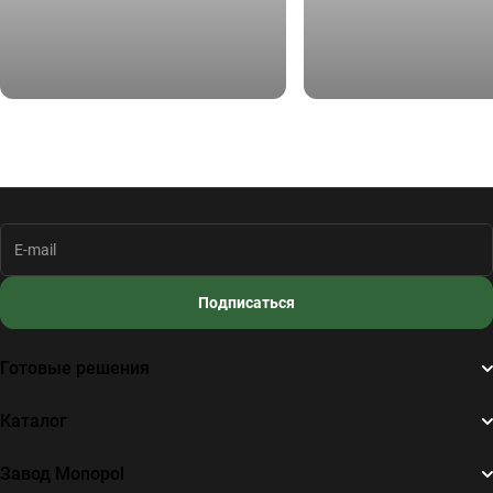
ПК "Контур", S = 400 кв.м.
Паркинг ИЦ "Сколково", S 
Подписаться
Готовые решения
Каталог
Завод Monopol