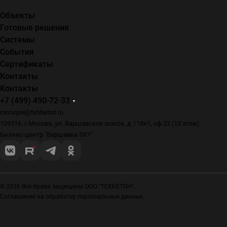
Объекты
Готовые решения
Системы
События
Сертификаты
Контакты
Контакты
+7 (499) 490-72-33
monopol@tehbeton.ru
109316, г.Москва, ул. Варшавское шоссе, д.118к1, оф.22 (13 этаж).
Бизнес-центр "Варшавка SKY"
© 2026 Все права защищены ООО "ТЕХБЕТОН".
Соглашение на обработку персональных данных